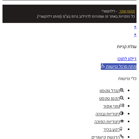
תקנון אתר
‏ ‏ - דלוקשרי
כל הזכויות באתר זה שמורות לדנילוב גרופ בע"מ (מותג דלוקשרי).
×
×
עגלת קניות
דילוג לתוכן
פתח סרגל נגישות
כלי נגישות
הגדל טקסט
הקטן טקסט
גווני אפור
ניגודיות גבוהה
ניגודיות הפוכה
רקע בהיר
הדגשת קישורים